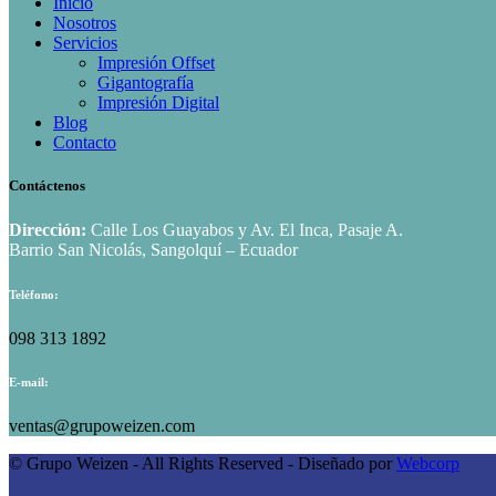
Inicio
Nosotros
Servicios
Impresión Offset
Gigantografía
Impresión Digital
Blog
Contacto
Contáctenos
Dirección:
Calle Los Guayabos y Av. El Inca, Pasaje A.
Barrio San Nicolás, Sangolquí – Ecuador
Teléfono:
098 313 1892
E-mail:
ventas@grupoweizen.com
© Grupo Weizen - All Rights Reserved - Diseñado por
Webcorp