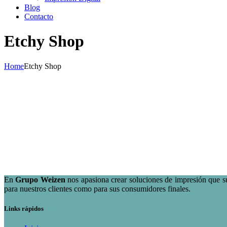
Blog
Contacto
Etchy Shop
Home
Etchy Shop
En
Grupo Weizen
nos apasiona crear soluciones de impresión que s
para nuestros clientes como para sus consumidores finales.
Links rápidos