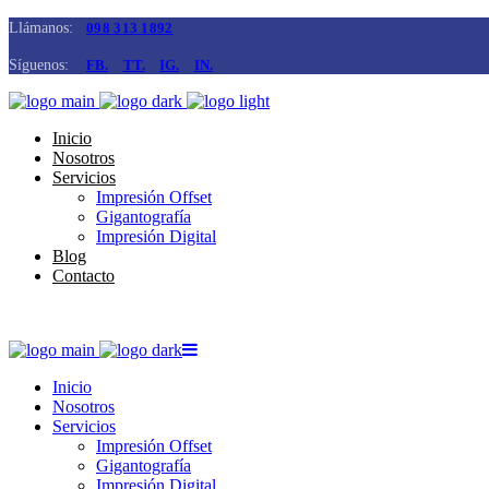
Llámanos:
098 313 1892
Síguenos:
FB.
TT.
IG.
IN.
Inicio
Nosotros
Servicios
Impresión Offset
Gigantografía
Impresión Digital
Blog
Contacto
Inicio
Nosotros
Servicios
Impresión Offset
Gigantografía
Impresión Digital