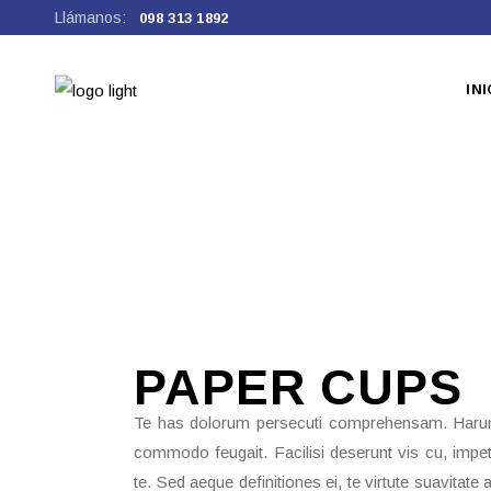
Llámanos:
098 313 1892
INI
PAPER
CUPS
Te has dolorum persecuti comprehensam. Harum 
commodo feugait. Facilisi deserunt vis cu, impe
te. Sed aeque definitiones ei, te virtute suavita