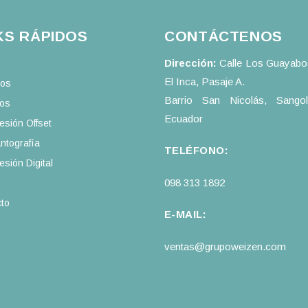
KS RÁPIDOS
CONTÁCTENOS
Dirección:
Calle Los Guayabos
El Inca, Pasaje A.
ros
Barrio San Nicolás, Sango
ios
Ecuador
esión Offset
ntografía
TELÉFONO:
esión Digital
098 313 1892
to
E-MAIL:
ventas@grupoweizen.com