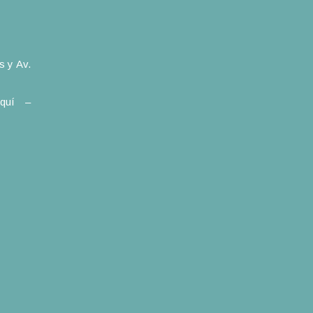
 y Av.
lquí –