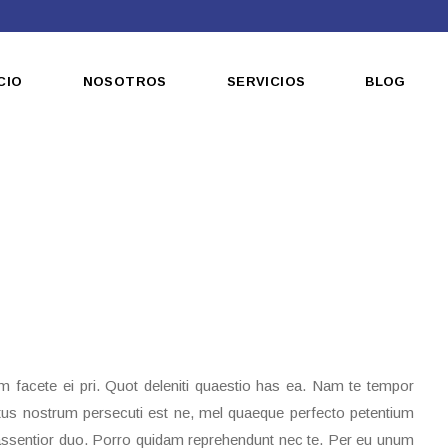
CIO
NOSOTROS
SERVICIOS
BLOG
Impresión Offset
Gigantografía
Impresión Digital
facete ei pri. Quot deleniti quaestio has ea. Nam te tempor
tus nostrum persecuti est ne, mel quaeque perfecto petentium
te assentior duo. Porro quidam reprehendunt nec te. Per eu unum