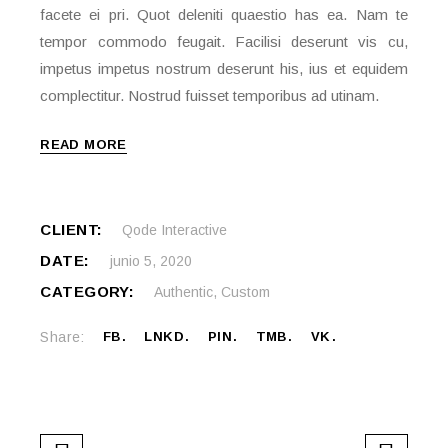
facete ei pri. Quot deleniti quaestio has ea. Nam te
tempor commodo feugait. Facilisi deserunt vis cu,
impetus impetus nostrum deserunt his, ius et equidem
complectitur. Nostrud fuisset temporibus ad utinam.
READ MORE
CLIENT:
Qode Interactive
DATE:
junio 5, 2020
CATEGORY:
Authentic
,
Custom
Share:
FB
LNKD
PIN
TMB
VK