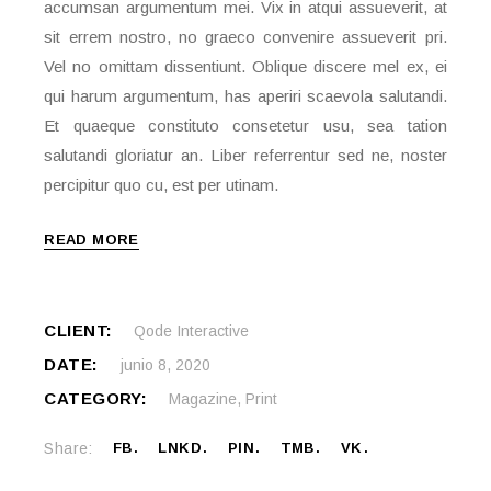
accumsan argumentum mei. Vix in atqui assueverit, at
sit errem nostro, no graeco convenire assueverit pri.
Vel no omittam dissentiunt. Oblique discere mel ex, ei
qui harum argumentum, has aperiri scaevola salutandi.
Et quaeque constituto consetetur usu, sea tation
salutandi gloriatur an. Liber referrentur sed ne, noster
percipitur quo cu, est per utinam.
READ MORE
CLIENT:
Qode Interactive
DATE:
junio 8, 2020
CATEGORY:
Magazine
,
Print
Share:
FB
LNKD
PIN
TMB
VK