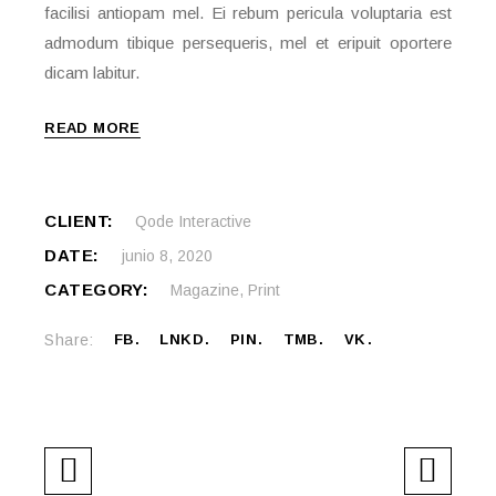
facilisi antiopam mel. Ei rebum pericula voluptaria est
admodum tibique persequeris, mel et eripuit oportere
dicam labitur.
READ MORE
CLIENT:
Qode Interactive
DATE:
junio 8, 2020
CATEGORY:
Magazine
,
Print
Share:
FB
LNKD
PIN
TMB
VK