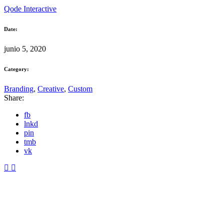
Qode Interactive
Date:
junio 5, 2020
Category:
Branding
,
Creative
,
Custom
Share:
fb
lnkd
pin
tmb
vk