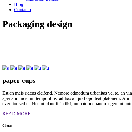
Blog
Contacto
Packaging design
paper
cups
Est an meis ridens eleifend. Nemore admodum urbanitas vel te, an vi
aperiam tincidunt temporibus, ad has aliquid oporteat platonem. Alii 
evertitur sed et. Nec ut blandit facilisi, un natum quando legere ut p
READ MORE
Client: