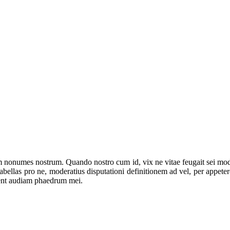
m nonumes nostrum. Quando nostro cum id, vix ne vitae feugait sei mo
fabellas pro ne, moderatius disputationi definitionem ad vel, per appe
utent audiam phaedrum mei.