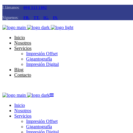
Llámanos:
098 313 1892
Síguenos:
FB.
TT.
IG.
IN.
Inicio
Nosotros
Servicios
Impresión Offset
Gigantografía
Impresión Digital
Blog
Contacto
Inicio
Nosotros
Servicios
Impresión Offset
Gigantografía
Impresión Digital