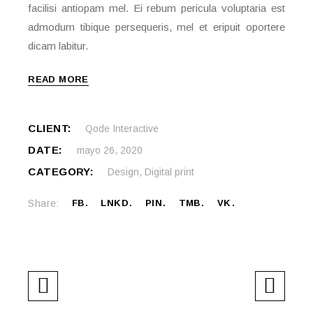
facilisi antiopam mel. Ei rebum pericula voluptaria est
admodum tibique persequeris, mel et eripuit oportere
dicam labitur.
READ MORE
CLIENT:
Qode Interactive
DATE:
mayo 26, 2020
CATEGORY:
Design
,
Digital print
Share:
FB
LNKD
PIN
TMB
VK