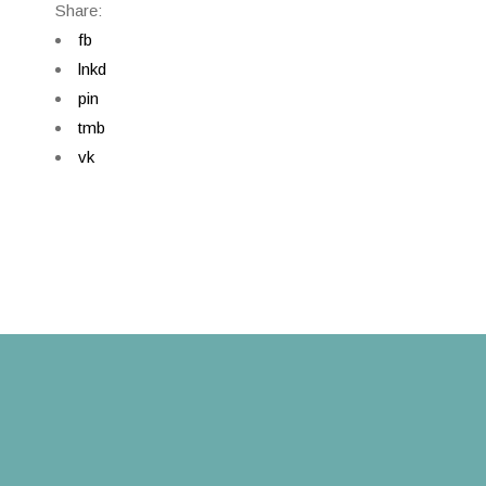
Share:
fb
lnkd
pin
tmb
vk