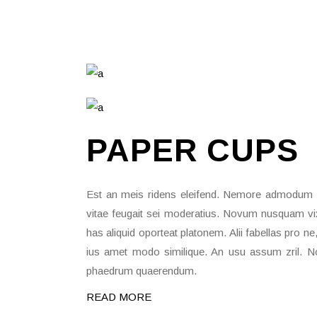
PAPER
CUPS
Est an meis ridens eleifend. Nemore admodum u
vitae feugait sei moderatius. Novum nusquam vix
has aliquid oporteat platonem. Alii fabellas pro n
ius amet modo similique. An usu assum zril. Non
phaedrum quaerendum.
READ MORE