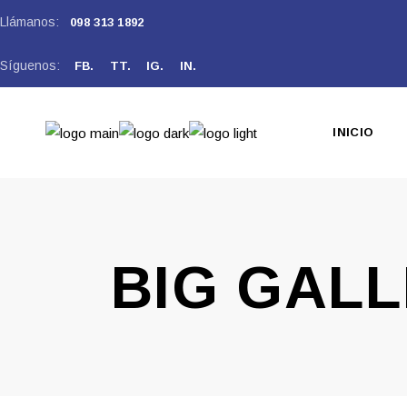
Llámanos:
098 313 1892
Síguenos:
FB.
TT.
IG.
IN.
INICIO
BIG GAL