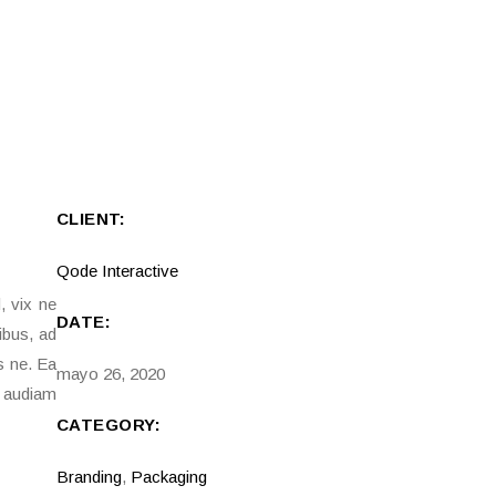
CLIENT:
Qode Interactive
, vix ne
DATE:
ibus, ad
s ne. Ea
mayo 26, 2020
t audiam
CATEGORY:
Branding
,
Packaging