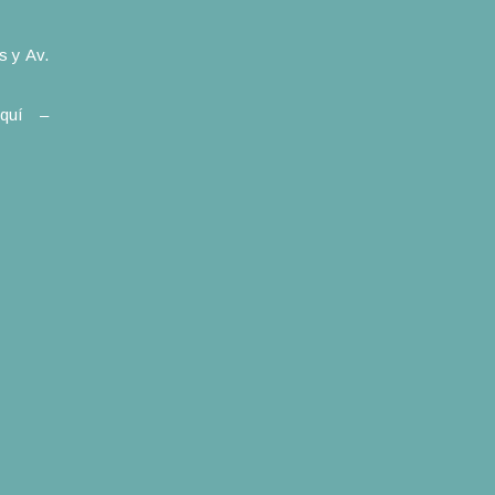
 y Av.
lquí –