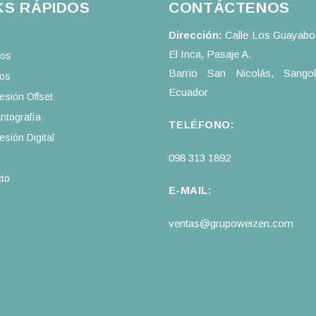
KS RÁPIDOS
CONTÁCTENOS
Dirección:
Calle Los Guayabos
El Inca, Pasaje A.
ros
Barrio San Nicolás, Sango
ios
Ecuador
esión Offset
ntografía
TELÉFONO:
esión Digital
098 313 1892
to
E-MAIL:
ventas@grupoweizen.com